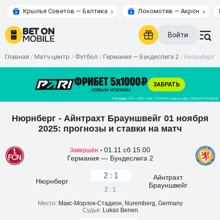
Крылья Советов — Балтика
Локомотив — Акрон
Войти
Главная
/
Матч-центр
/
Футбол
/
Германия — Бундеслига 2
/
Нюрнберг - 
Нюрнберг - Айнтрахт Брауншвейг 01 ноября
2025: прогнозы и ставки на матч
01.11 сб 15:00
Завершён
•
Германия — Бундеслига 2
2 : 1
Айнтрахт
Нюрнберг
Брауншвейг
2 : 1
Место:
Макс-Морлок-Стадион, Nuremberg, Germany
Судья:
Lukas Benen