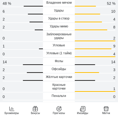
Владение мячом
48 %
52 %
Удары
6
10
Удары в створ
2
4
Удары мимо
2
8
Заблокированые
0
удары
2
Угловые
1
9
Угловые (1 тaйм)
0
4
Фолы
14
14
Офсайды
2
3
Жёлтые карточки
2
2
Красные
0
карточки
1
Пенальти
0
0
Атаки
69
129
Сейвы
4
3