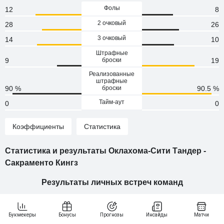
Фолы
12
8
2 очковый
28
26
3 очковый
14
10
Штрафные
9
броски
19
Реализованные
штрафные
90 %
броски
90.5 %
Тайм-аут
0
0
Коэффициенты
Статистика
Статистика и результаты Оклахома-Сити Тандер -
Сакраменто Кингз
Результаты личных встреч команд
НБА
26.03.2025
Оклахома-
Сакраменто
121 : 105
Сити Тандер
Кингз