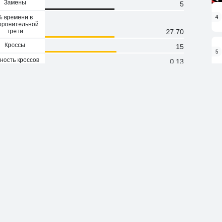
Замены
5
% времени в
4
оронительной
трети
27.70
Кроссы
15
5
ность кроссов
0.13
Ключевые
передачи
7
6
Точность
передач
0.84
xG
0.45
7