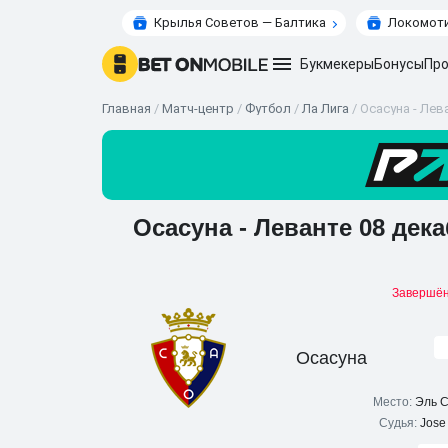
Крылья Советов — Балтика
Локомоти
Букмекеры
Бонусы
Про
Главная
/
Матч-центр
/
Футбол
/
Ла Лига
/
Осасуна - Лева
Осасуна - Леванте 08 дека
Завершё
Осасуна
Место:
Эль С
Судья:
Jose