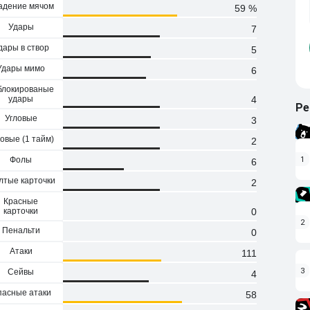
адение мячом
59 %
Удары
7
дары в створ
5
Удары мимо
6
блокированые
удары
4
Ре
Угловые
3
ловые (1 тaйм)
2
Фолы
1
6
лтые карточки
2
Красные
карточки
0
2
Пенальти
0
Атаки
111
3
Сейвы
4
пасные атаки
58