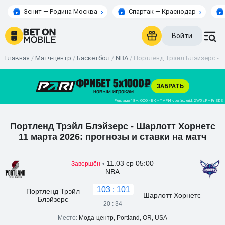
Зенит — Родина Москва
Спартак — Краснодар
Войти
Главная
/
Матч-центр
/
Баскетбол
/
NBA
/
Портленд Трэйл Блэйзерс - Ш
Портленд Трэйл Блэйзерс - Шарлотт Хорнетс
11 марта 2026: прогнозы и ставки на матч
11.03 ср 05:00
Завершён
•
NBA
103 : 101
Портленд Трэйл
Шарлотт Хорнетс
Блэйзерс
20 : 34
Место:
Мода-центр, Portland, OR, USA