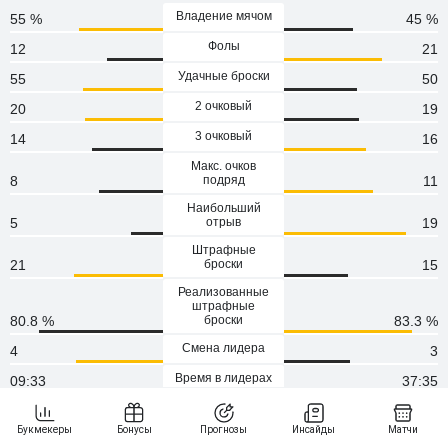
Владение мячом
55 %
45 %
Фолы
12
21
Удачные броски
55
50
2 очковый
20
19
3 очковый
14
16
Макс. очков
8
подряд
11
Наибольший
5
отрыв
19
Штрафные
21
броски
15
Реализованные
штрафные
80.8 %
броски
83.3 %
Смена лидера
4
3
Время в лидерах
09:33
37:35
Тайм-аут
2
1