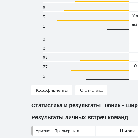
6
Уг
5
Жё
1
0
0
67
О
77
5
Коэффициенты
Статистика
Статистика и результаты Пюник - Шир
Результаты личных встреч команд
Ширак
Армения - Премьер-лига