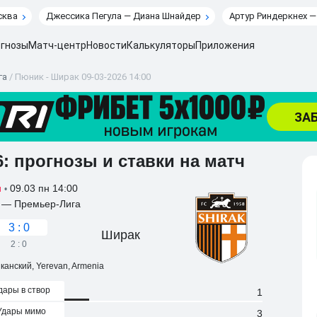
сква
Джессика Пегула — Диана Шнайдер
Артур Риндеркнех 
гнозы
Матч-центр
Новости
Калькуляторы
Приложения
га
/
Пюник - Ширак 09-03-2026 14:00
: прогнозы и ставки на матч
09.03 пн 14:00
н
•
 — Премьер-Лига
3 : 0
Ширак
2 : 0
канский, Yerevan, Armenia
дары в створ
1
Удары мимо
3