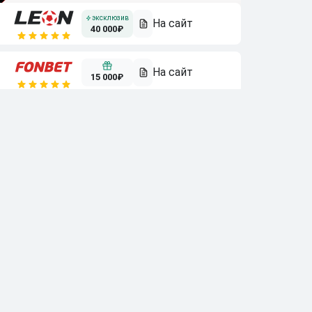
40 000₽
15 000₽
3 000₽
10 000₽
Смотреть всех
Бонусы букмекеров
10 000₽