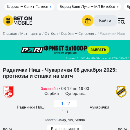
Шериф — Санкт-Галлен
Борац Баня-Лука — МЛ Витебск
Б
Войти
Главная
/
Матч-центр
/
Футбол
/
Сербия — Суперлига
/
Раднички Ниш - Ч
Раднички Ниш - Чукарички 08 декабря 2025:
прогнозы и ставки на матч
08.12 пн 19:00
Завершён
•
Сербия — Суперлига
1 : 2
Раднички Ниш
Чукарички
1 : 1
Место:
Чаир, Nis, Serbia
Владение мячом
50 %
50 %