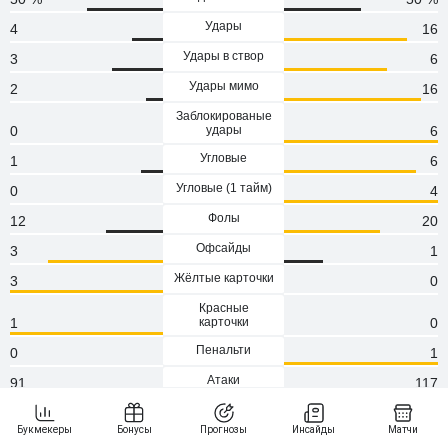
Удары
4
16
Удары в створ
3
6
Удары мимо
2
16
Заблокированые
0
удары
6
Угловые
1
6
Угловые (1 тaйм)
0
4
Фолы
12
20
Офсайды
3
1
Жёлтые карточки
3
0
Красные
1
карточки
0
Пенальти
0
1
Атаки
91
117
Сейвы
6
2
Опасные атаки
35
50