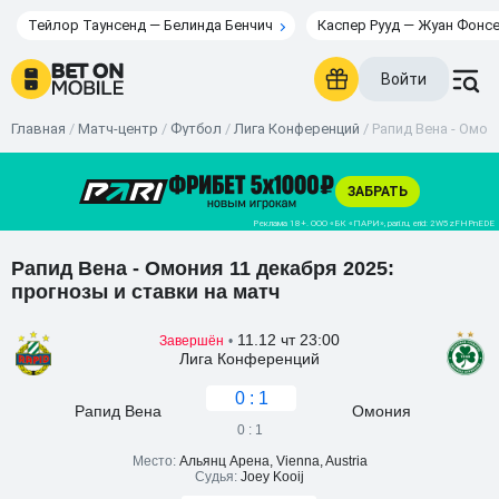
Тейлор Таунсенд — Белинда Бенчич
Каспер Рууд — Жуан Фонс
Войти
Главная
/
Матч-центр
/
Футбол
/
Лига Конференций
/
Рапид Вена - Омони
Рапид Вена - Омония 11 декабря 2025:
прогнозы и ставки на матч
11.12 чт 23:00
Завершён
•
Лига Конференций
0 : 1
Рапид Вена
Омония
0 : 1
Место:
Альянц Арена, Vienna, Austria
Судья:
Joey Kooij