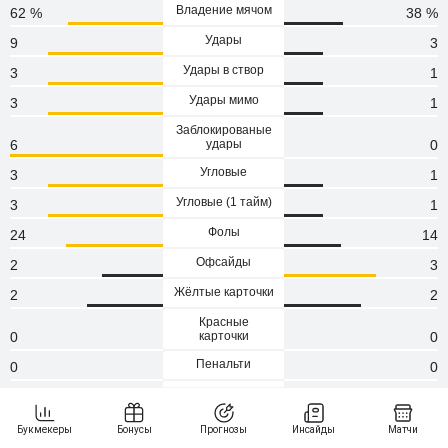
Владение мячом
62 %
38 %
Удары
9
3
Удары в створ
3
1
Удары мимо
3
1
Заблокированые
6
удары
0
Угловые
3
1
Угловые (1 тaйм)
3
1
Фолы
24
14
Офсайды
2
3
Жёлтые карточки
2
2
Красные
0
карточки
0
Пенальти
0
0
Атаки
97
75
Сейвы
1
5