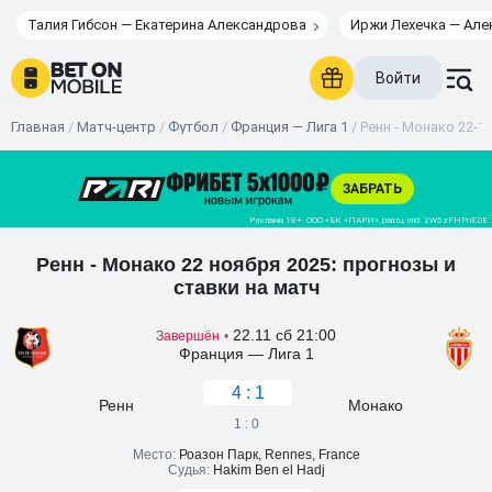
Талия Гибсон — Екатерина Александрова
Иржи Лехечка — Але
Войти
Главная
/
Матч-центр
/
Футбол
/
Франция — Лига 1
/
Ренн - Монако 22-11
Ренн - Монако 22 ноября 2025: прогнозы и
ставки на матч
22.11 сб 21:00
Завершён
•
Франция — Лига 1
4 : 1
Ренн
Монако
1 : 0
Место:
Роазон Парк, Rennes, France
Судья:
Hakim Ben el Hadj