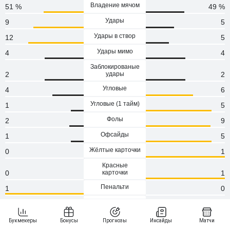
Владение мячом
51 %
49 %
Удары
9
5
Удары в створ
12
5
Удары мимо
4
4
Заблокированые
2
удары
2
Угловые
4
6
Угловые (1 тaйм)
1
5
Фолы
2
9
Офсайды
1
5
Жёлтые карточки
0
1
Красные
0
карточки
1
Пенальти
1
0
Атаки
109
107
Сейвы
2
3