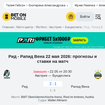
Талия Гибсон — Екатерина Александрова
Иржи Лехечка — Але
Войти
Главная
/
Матч-центр
/
Футбол
/
Австрия — Бундеслига
/
Рид - Рапид Ве
Рид - Рапид Вена 22 мая 2026: прогнозы и
ставки на матч
22.05 пт 20:30
Завершён
•
Австрия — Бундеслига
2 : 1
Рид
Рапид Вена
1 : 0
Место:
BWT Oberösterreichische Arena, Ried im Innkreis, Austria
Судья:
Walter Altmann