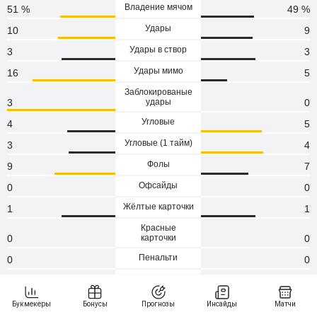
Владение мячом
51 %
49 %
Удары
10
9
Удары в створ
3
3
Удары мимо
16
5
Заблокированые
3
удары
0
Угловые
4
5
Угловые (1 тaйм)
3
4
Фолы
9
7
Офсайды
0
0
Жёлтые карточки
1
1
Красные
0
карточки
0
Пенальти
0
0
Атаки
81
71
Сейвы
0
0