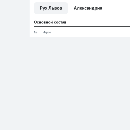
Рух Львов
Александрия
Основной состав
№
Игрок
28
Yegor Klymenko
вратарь
75
Kitela Andriy
защитник
93
Vitalii Roman
защитник
10
Ostap Prytula
полузащитник
11
Vasyl Runic
полузащитник
14
Самба Диалло
полузащитник
15
Denys Pidgurskyi
полузащитник