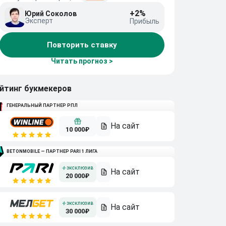
+2%
Юрий Соколов
Эксперт
Прибыль
Повторить ставку
Читать прогноз >
йтинг букмекеров
ГЕНЕРАЛЬНЫЙ ПАРТНЕР РПЛ
10 000₽
BETONMOBILE — ПАРТНЕР PARI 1 ЛИГА
20 000₽
30 000₽