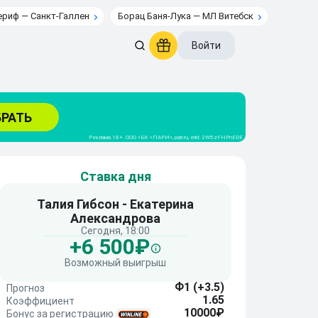
риф — Санкт-Галлен
Борац Баня-Лука — МЛ Витебск
Войти
Ставка дня
Талия Гибсон - Екатерина
Александрова
Сегодня, 18:00
+6 500₽
Возможный выигрыш
Ф1 (+3.5)
Прогноз
1.65
Коэффициент
10000₽
Бонус за регистрацию