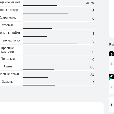
адение мячом
48 %
дары в створ
5
Удары мимо
0
Угловые
2
ловые (1 тaйм)
1
лтые карточки
3
Ре
Красные
карточки
0
Пенальти
0
1
Атаки
83
пасные атаки
34
Замены
4
2
3