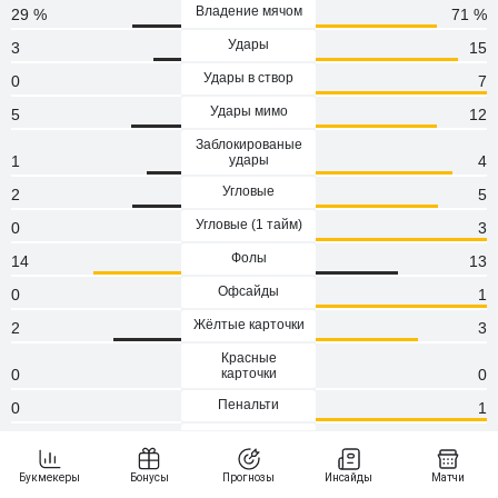
Владение мячом
29 %
71 %
Удары
3
15
Удары в створ
0
7
Удары мимо
5
12
Заблокированые
1
удары
4
Угловые
2
5
Угловые (1 тaйм)
0
3
Фолы
14
13
Офсайды
0
1
Жёлтые карточки
2
3
Красные
0
карточки
0
Пенальти
0
1
Атаки
57
141
Сейвы
4
0