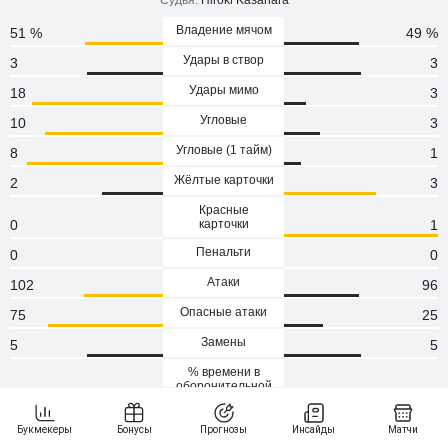
Судья:
Hiroki Kasahara
Владение мячом
51 %
49 %
Удары в створ
3
3
Удары мимо
18
3
Угловые
10
3
Угловые (1 тaйм)
8
1
Жёлтые карточки
2
3
Красные
0
карточки
1
Пенальти
0
0
Атаки
102
96
Опасные атаки
75
25
Замены
5
5
% времени в
оборонительной
20.20
трети
33.80
Кроссы
24
5