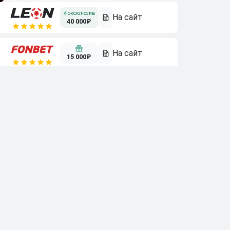
40 000₽
15 000₽
3 000₽
10 000₽
Смотреть всех
Бонусы букмекеров
10 000₽