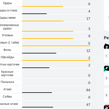
Удары
6
дары в створ
4
Удары мимо
17
блокированые
удары
3
Угловые
9
Ре
ловые (1 тaйм)
5
Фолы
12
1
Офсайды
2
лтые карточки
2
Красные
карточки
0
2
Пенальти
0
Атаки
84
3
Сейвы
0
пасные атаки
47