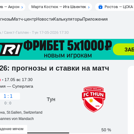
в — Акрон
Марта Костюк — Ига Швентек
Ростов — ЦСКА
гнозы
Матч-центр
Новости
Калькуляторы
Приложения
а
/
Санкт-Галлен - Тун 17-05-2026 17:30
026: прогнозы и ставки на матч
17.05 вс 17:30
н
•
ия — Суперлига
1 : 1
Тун
0 : 0
а, St.Gallen, Switzerland
hannes von Mandach
адение мячом
50 %