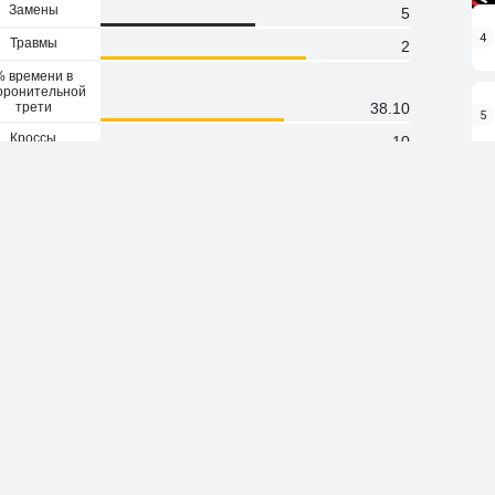
Замены
5
4
Травмы
2
% времени в
оронительной
трети
38.10
5
Кроссы
10
ность кроссов
0.20
6
Ключевые
передачи
13
Точность
передач
0.70
7
xG
1.49