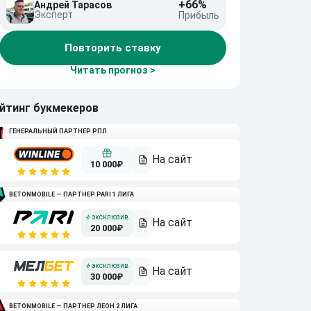
+66%
Андрей Тарасов
Эксперт
Прибыль
Повторить ставку
Читать прогноз >
йтинг букмекеров
ГЕНЕРАЛЬНЫЙ ПАРТНЕР РПЛ
10 000₽
BETONMOBILE — ПАРТНЕР PARI 1 ЛИГА
20 000₽
30 000₽
BETONMOBILE — ПАРТНЕР ЛЕОН 2 ЛИГА