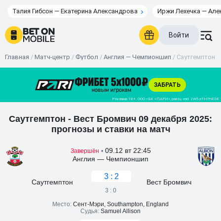
Талия Гибсон — Екатерина Александрова
Иржи Лехечка — Але
Войти
Главная
/
Матч-центр
/
Футбол
/
Англия — Чемпионшип
/
Саутгемптон - 
Саутгемптон - Вест Бромвич 09 декабря 2025:
прогнозы и ставки на матч
09.12 вт 22:45
Завершён
•
Англия — Чемпионшип
3 : 2
Саутгемптон
Вест Бромвич
3 : 0
Место:
Сент-Мэри, Southampton, England
Судья:
Samuel Allison