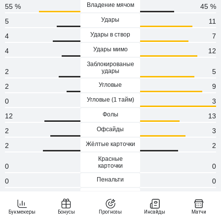
Владение мячом
55 %
45 %
Удары
5
11
Удары в створ
4
7
Удары мимо
4
12
Заблокированые
2
удары
5
Угловые
2
9
Угловые (1 тaйм)
0
3
Фолы
12
13
Офсайды
2
3
Жёлтые карточки
2
2
Красные
0
карточки
0
Пенальти
0
0
Атаки
91
92
Сейвы
4
1