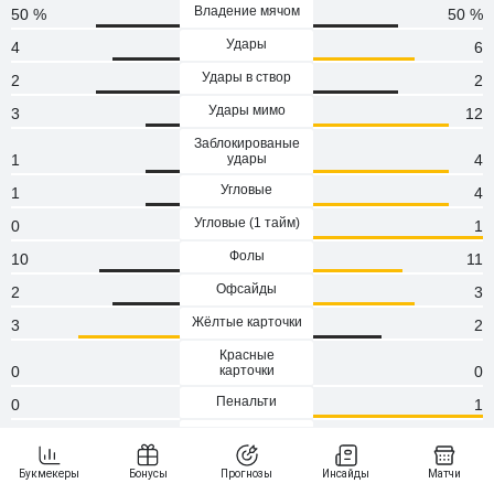
Владение мячом
50 %
50 %
Удары
4
6
Удары в створ
2
2
Удары мимо
3
12
Заблокированые
1
удары
4
Угловые
1
4
Угловые (1 тaйм)
0
1
Фолы
10
11
Офсайды
2
3
Жёлтые карточки
3
2
Красные
0
карточки
0
Пенальти
0
1
Атаки
86
122
Сейвы
1
0