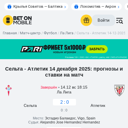
Крылья Советов — Балтика
Локомотив — Акрон
Войти
Главная
/
Матч-центр
/
Футбол
/
Ла Лига
/
Сельта - Атлетик 14-12-2025 
Сельта - Атлетик 14 декабря 2025: прогнозы и
ставки на матч
14.12 вс 18:15
Завершён
•
Ла Лига
2 : 0
Сельта
Атлетик
0 : 0
Место:
Эстадио Балаидос, Vigo, Spain
Судья:
Alejandro Jose Hernandez Hernandez