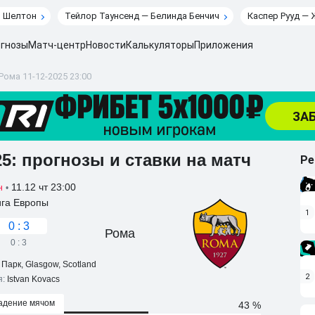
н Шелтон
Тейлор Таунсенд — Белинда Бенчич
Каспер Рууд — 
гнозы
Матч-центр
Новости
Калькуляторы
Приложения
Рома 11-12-2025 23:00
25: прогнозы и ставки на матч
Ре
11.12 чт 23:00
н
•
га Европы
1
0 : 3
Рома
0 : 3
Парк, Glasgow, Scotland
2
я:
Istvan Kovacs
адение мячом
43 %