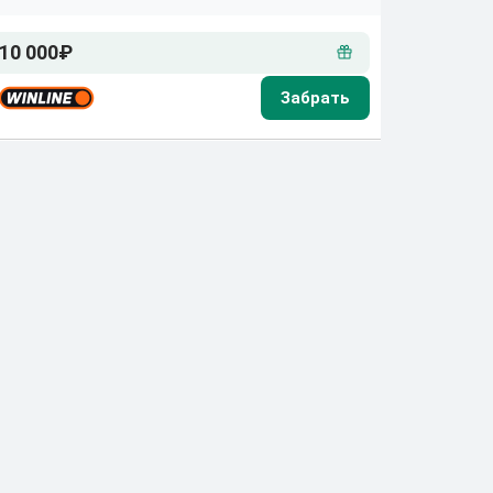
10 000₽
20 000₽
40 000₽
15 000₽