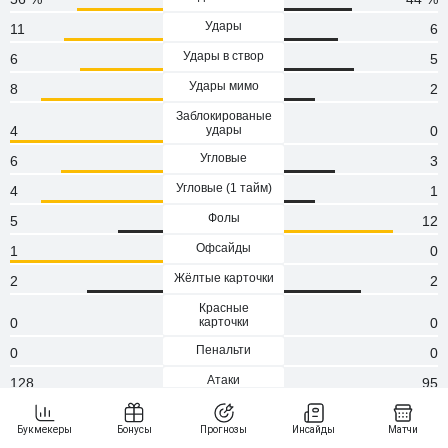
Удары
11
6
Удары в створ
6
5
Удары мимо
8
2
Заблокированые
4
удары
0
Угловые
6
3
Угловые (1 тaйм)
4
1
Фолы
5
12
Офсайды
1
0
Жёлтые карточки
2
2
Красные
0
карточки
0
Пенальти
0
0
Атаки
128
95
Сейвы
0
0
Опасные атаки
56
39