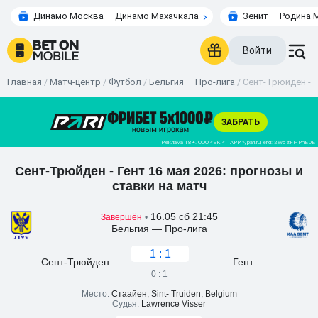
Динамо Москва — Динамо Махачкала
Зенит — Родина 
Войти
Главная
/
Матч-центр
/
Футбол
/
Бельгия — Про-лига
/
Сент-Трюйден - Г
Сент-Трюйден - Гент 16 мая 2026: прогнозы и
ставки на матч
16.05 сб 21:45
Завершён
•
Бельгия — Про-лига
1 : 1
Сент-Трюйден
Гент
0 : 1
Место:
Стаайен, Sint- Truiden, Belgium
Судья:
Lawrence Visser