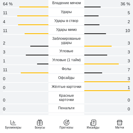
Владение мячом
64 %
36 %
Удары
11
5
Удары в створ
4
2
Удары мимо
11
10
Заблокированые
2
удары
3
Угловые
3
3
Угловые (1 тaйм)
1
3
Фолы
11
7
Офсайды
0
3
Жёлтые карточки
0
1
Красные
0
карточки
0
Пенальти
0
0
Атаки
131
72
Сейвы
0
0