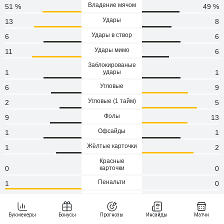
Владение мячом
51 %
49 %
Удары
13
8
Удары в створ
6
6
Удары мимо
11
6
Заблокированые
1
удары
1
Угловые
6
9
Угловые (1 тaйм)
2
5
Фолы
9
13
Офсайды
1
1
Жёлтые карточки
1
2
Красные
0
карточки
0
Пенальти
1
0
Атаки
113
93
Сейвы
3
5