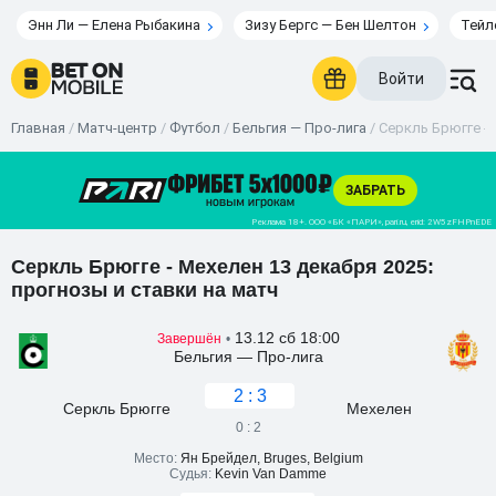
Энн Ли — Елена Рыбакина
Зизу Бергс — Бен Шелтон
Тейл
Войти
Главная
/
Матч-центр
/
Футбол
/
Бельгия — Про-лига
/
Серкль Брюгге - 
Серкль Брюгге - Мехелен 13 декабря 2025:
прогнозы и ставки на матч
13.12 сб 18:00
Завершён
•
Бельгия — Про-лига
2 : 3
Серкль Брюгге
Мехелен
0 : 2
Место:
Ян Брейдел, Bruges, Belgium
Судья:
Kevin Van Damme