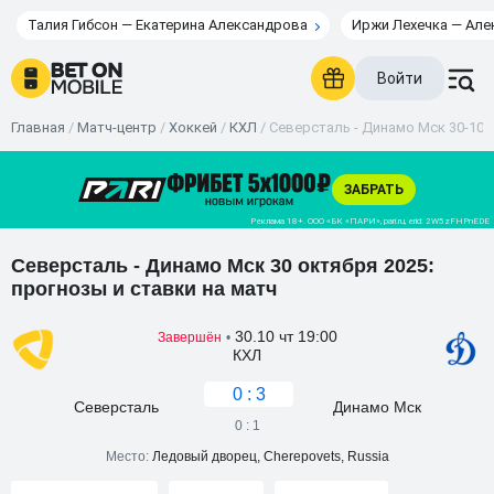
Талия Гибсон — Екатерина Александрова
Иржи Лехечка — Але
Войти
Главная
/
Матч-центр
/
Хоккей
/
КХЛ
/
Северсталь - Динамо Мск 30-10-2
Северсталь - Динамо Мск 30 октября 2025:
прогнозы и ставки на матч
30.10 чт 19:00
Завершён
•
КХЛ
0 : 3
Северсталь
Динамо Мск
0 : 1
Место:
Ледовый дворец, Cherepovets, Russia