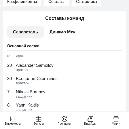
Коэффициенты
Составы
Статистика
Составы команд
Северсталь
Динамо Мск
Основной состав
№
Игрок
29
Alexander Samoilov
вратарь
30
Всеволод Сконтинов
вратарь
7
Nikolai Burenov
защитник
8
Yanni Kaldis
защитник
21
Никита Камалов
защитник