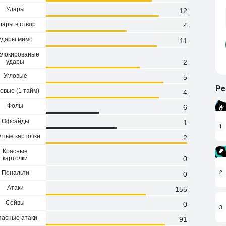
Удары
12
дары в створ
4
Удары мимо
11
блокированые
удары
2
Угловые
5
Ре
ловые (1 тaйм)
4
Фолы
6
Офсайды
1
1
лтые карточки
2
Красные
карточки
0
Пенальти
2
0
Атаки
155
Сейвы
0
3
пасные атаки
91