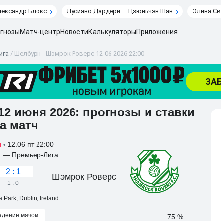
лександр Блокс
Лусиано Дардери — Цзюньчэн Шан
Элина Св
гнозы
Матч-центр
Новости
Калькуляторы
Приложения
ига
/
Шелбурн - Шэмрок Роверс 12-06-2026 22:00
2 июня 2026: прогнозы и ставки
а матч
12.06 пт 22:00
н
•
 — Премьер-Лига
2 : 1
Шэмрок Роверс
1 : 0
a Park, Dublin, Ireland
адение мячом
75 %