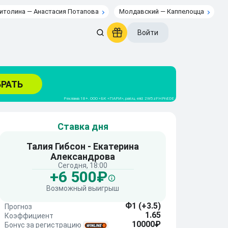
итолина — Анастасия Потапова
Молдавский — Каппелоцца
Войти
Ставка дня
Талия Гибсон - Екатерина
Александрова
Сегодня, 18:00
+6 500₽
Возможный выигрыш
Ф1 (+3.5)
Прогноз
1.65
Коэффициент
10000₽
Бонус за регистрацию