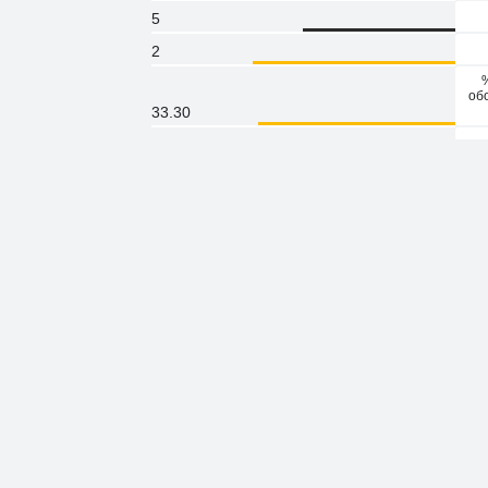
5
2
об
33.30
4
Точ
0.25
4
0.75
0.49
Коэффициенты
Статистика
Статистика и результаты Шелбурн - 
Результаты личных встреч команд
Шемрок