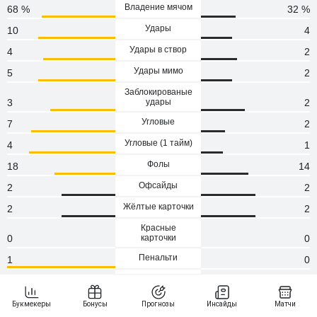
Владение мячом
68 %
32 %
Удары
10
4
Удары в створ
4
2
Удары мимо
5
2
Заблокированые
3
удары
2
Угловые
7
2
Угловые (1 тaйм)
4
1
Фолы
18
14
Офсайды
2
2
Жёлтые карточки
2
2
Красные
0
карточки
0
Пенальти
1
0
Атаки
26
26
Сейвы
1
4