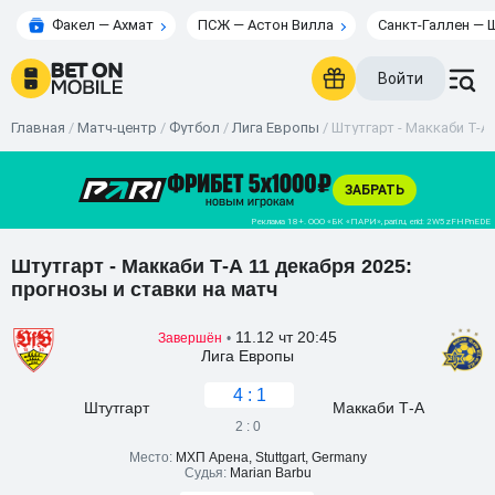
Факел — Ахмат
ПСЖ — Астон Вилла
Санкт-Галлен — 
Войти
Главная
/
Матч-центр
/
Футбол
/
Лига Европы
/
Штутгарт - Маккаби Т-А 
Штутгарт - Маккаби Т-А 11 декабря 2025:
прогнозы и ставки на матч
11.12 чт 20:45
Завершён
•
Лига Европы
4 : 1
Штутгарт
Маккаби Т-А
2 : 0
Место:
МХП Арена, Stuttgart, Germany
Судья:
Marian Barbu