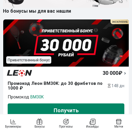
Но бонусы мы для вас нашли
Приветственный бонус
30 000₽
Промокод Леон BM30K: до 30 фрибетов по 
148 дн
1000 ₽
BM30K
Получить