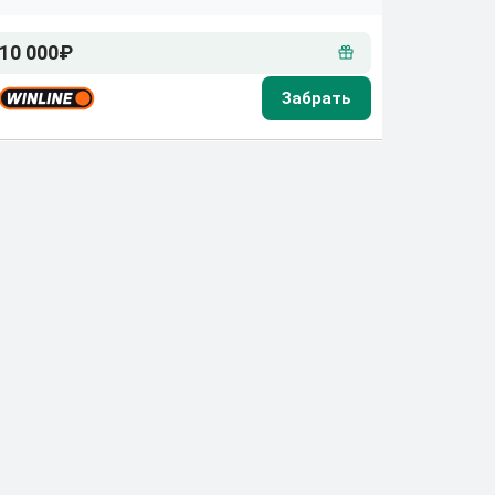
10 000₽
20 000₽
40 000₽
15 000₽