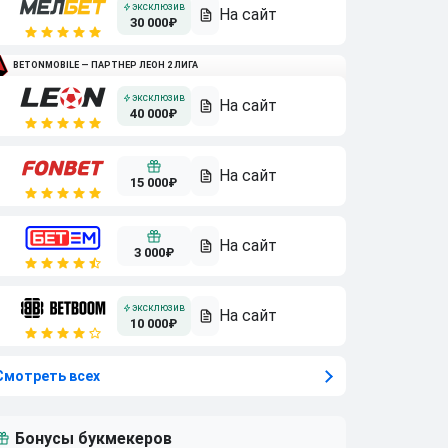
30 000₽
BETONMOBILE — ПАРТНЕР ЛЕОН 2 ЛИГА
40 000₽
15 000₽
3 000₽
10 000₽
Смотреть всех
Бонусы букмекеров