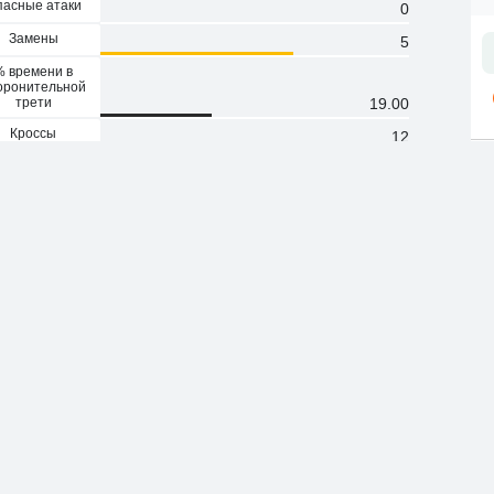
пасные атаки
0
Замены
5
% времени в
оронительной
трети
19.00
Кроссы
12
ность кроссов
0.25
Ключевые
передачи
14
Точность
передач
0.81
xG
1.19