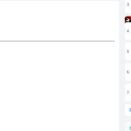
3
4
5
6
7