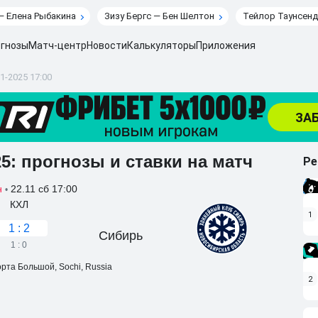
— Елена Рыбакина
Зизу Бергс — Бен Шелтон
Тейлор Таунсенд
гнозы
Матч-центр
Новости
Калькуляторы
Приложения
1-2025 17:00
5: прогнозы и ставки на матч
Ре
22.11 сб 17:00
н
•
КХЛ
1
1 : 2
Сибирь
1 : 0
рта Большой, Sochi, Russia
2