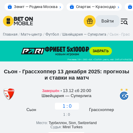
Зенит — Родина Москва
Спартак — Краснодар
Войти
Главная
/
Матч-центр
/
Футбол
/
Швейцария — Суперлига
/
Сьон - Грасс
Сьон - Грассхоппер 13 декабря 2025: прогнозы
и ставки на матч
13.12 сб 20:00
Завершён
•
Швейцария — Суперлига
1 : 0
Сьон
Грассхоппер
1 : 0
Место:
Турбиллон, Sion, Switzerland
Судья:
Mirel Turkes