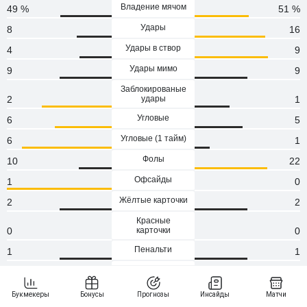
Владение мячом
49 %
51 %
Удары
8
16
Удары в створ
4
9
Удары мимо
9
9
Заблокированые
2
удары
1
Угловые
6
5
Угловые (1 тaйм)
6
1
Фолы
10
22
Офсайды
1
0
Жёлтые карточки
2
2
Красные
0
карточки
0
Пенальти
1
1
Атаки
91
130
Сейвы
7
2