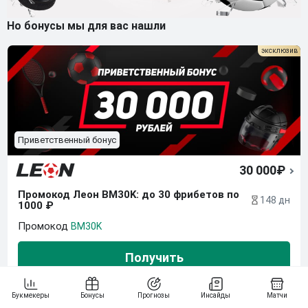
Но бонусы мы для вас нашли
Приветственный бонус
30 000₽
Промокод Леон BM30K: до 30 фрибетов по 
148 дн
1000 ₽
BM30K
Получить