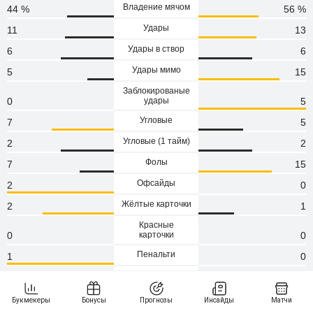
Владение мячом
44 %
56 %
Удары
11
13
Удары в створ
6
6
Удары мимо
5
15
Заблокированые
0
удары
5
Угловые
7
5
Угловые (1 тaйм)
2
2
Фолы
7
15
Офсайды
2
0
Жёлтые карточки
2
1
Красные
0
карточки
0
Пенальти
1
0
Атаки
76
123
Сейвы
0
0