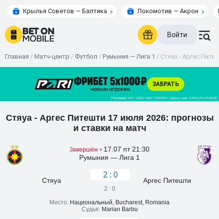
Крылья Советов — Балтика
Локомотив — Акрон
Войти
Главная
/
Матч-центр
/
Футбол
/
Румыния — Лига 1
/
Стяуа - Аргес Питеш
Стяуа - Аргес Питешти 17 июля 2026: прогнозы
и ставки на матч
17.07 пт 21:30
Завершён
•
Румыния — Лига 1
2 : 0
Стяуа
Аргес Питешти
2 : 0
Место:
Национальный, Bucharest, Romania
Судья:
Marian Barbu