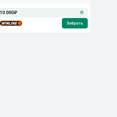
10 000₽
20 000₽
40 000₽
15 000₽