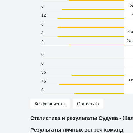
У
6
12
8
Уг
4
Жё
2
0
0
96
О
76
6
Коэффициенты
Статистика
Статистика и результаты Судува - Жа
Результаты личных встреч команд