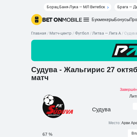
Борац Баня-Лука — МЛ Витебск
Брага — Д
Букмекеры
Бонусы
Про
Главная
/
Матч-центр
/
Футбол
/
Литва — Лига А
/
Судува
Судува - Жальгирис 27 октяб
матч
Завершё
Лит
Судува
Место:
Арви Аре
Вл
67 %