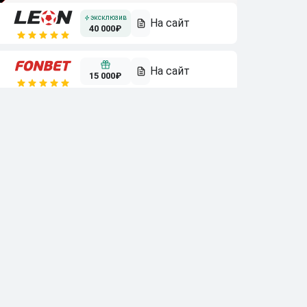
40 000₽
15 000₽
3 000₽
10 000₽
Смотреть всех
Бонусы букмекеров
10 000₽