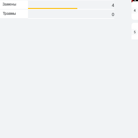
Замены
4
4
Травмы
0
5
ту - Пярну Вапрус
6
ЖК Таммека
0 : 0
18.04.2026
Тарту
7
ФК Пярну
1 : 4
16.09.2025
Вапрус
ЖК Таммека
8 : 1
15.08.2025
Тарту
ЖК Таммека
2 : 1
17.05.2025
Тарту
ФК Пярну
0 : 5
29.03.2025
Вапрус