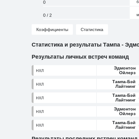
0
б
0 / 2
м
Коэффициенты
Статистика
Статистика и результаты Тампа - Эдм
Результаты личных встреч команд
Эдмонтон
НХЛ
Ойлерз
Тампа-Бэй
НХЛ
Лайтнинг
Тампа-Бэй
НХЛ
Лайтнинг
Эдмонтон
НХЛ
Ойлерз
Тампа-Бэй
НХЛ
Лайтнинг
Результаты последних встреч команд