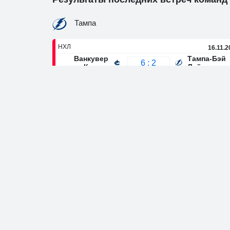
Тампа
НХЛ
16.11.2
Ванкувер
Тампа-Бэй
6 : 2
Кэнакс
Лайтнинг
НХЛ
15.11.2
Тампа-Бэй
Флорида
3 : 1
Лайтнинг
Пантерз
НХЛ
13.11.2
Нью-Йорк
Тампа-Бэй
7 : 3
Рейнджерс
Лайтнинг
НХЛ
09.11.2
Вашингтон
Тампа-Бэй
2 : 3
Кэпиталз
Лайтнинг
НХЛ
07.11.2
Вегас
Тампа-Бэй
6 : 3
Голден
Лайтнинг
Найтс