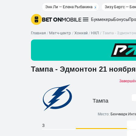
Энн Ли — Елена Рыбакина
Зизу Бергс — Бе
Букмекеры
Бонусы
Про
Главная
/
Матч-центр
/
Хоккей
/
НХЛ
/
Тампа - Эдмонтон 
Тампа - Эдмонтон 21 ноября
Завершё
Тампа
Место:
Бенчмарк Инте
3