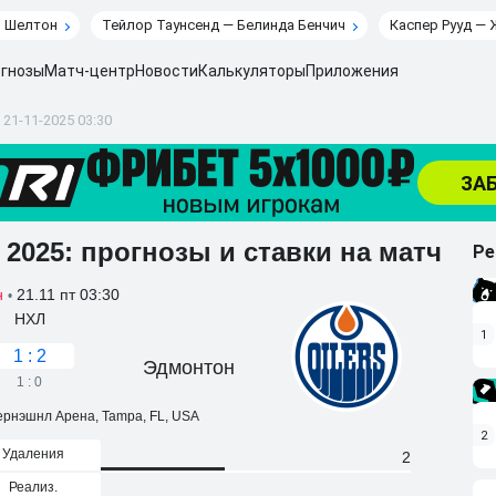
н Шелтон
Тейлор Таунсенд — Белинда Бенчич
Каспер Рууд — 
гнозы
Матч-центр
Новости
Калькуляторы
Приложения
21-11-2025 03:30
 2025: прогнозы и ставки на матч
Ре
21.11 пт 03:30
н
•
НХЛ
1
1 : 2
Эдмонтон
1 : 0
рнэшнл Арена, Tampa, FL, USA
2
Удаления
2
Реализ.