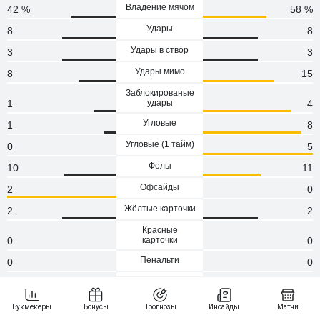
Владение мячом
42 %
58 %
Удары
8
8
Удары в створ
3
3
Удары мимо
8
15
Заблокированые
1
удары
4
Угловые
1
8
Угловые (1 тaйм)
0
5
Фолы
10
11
Офсайды
2
0
Жёлтые карточки
2
2
Красные
0
карточки
0
Пенальти
0
0
Атаки
91
123
Сейвы
3
0