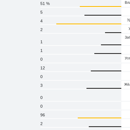
Вл
51 %
5
У
4
2
За
1
1
Уг
0
12
0
Жё
3
0
0
96
2