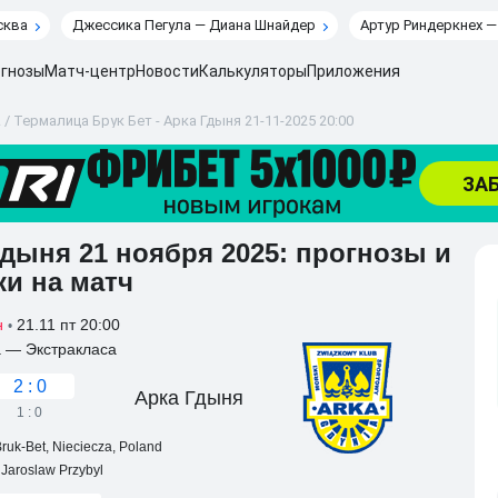
сква
Джессика Пегула — Диана Шнайдер
Артур Риндеркнех 
гнозы
Матч-центр
Новости
Калькуляторы
Приложения
а
/
Термалица Брук Бет - Арка Гдыня 21-11-2025 20:00
Гдыня 21 ноября 2025: прогнозы и
ки на матч
21.11 пт 20:00
н
•
 — Экстракласа
2 : 0
Арка Гдыня
1 : 0
ruk-Bet, Nieciecza, Poland
:
Jaroslaw Przybyl