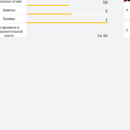
пасные атаки
58
Замены
4
5
Травмы
1
% времени в
5
оронительной
трети
24.90
Кроссы
13
6
ность кроссов
0.23
Ключевые
передачи
9
7
Точность
передач
0.80
xG
0.73