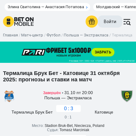
Элина Свитолина — Анастасия Потапова
Молдавский — Каппе
Войти
Главная
/
Матч-центр
/
Футбол
/
Польша — Экстракласа
/
Термалица Бр
Термалица Брук Бет - Катовице 31 октября
2025: прогнозы и ставки на матч
31.10 пт 20:00
Завершён
•
Польша — Экстракласа
0 : 3
Термалица Брук Бет
Катовице
0 : 1
Место:
Stadion Bruk-Bet, Nieciecza, Poland
Судья:
Tomasz Marciniak