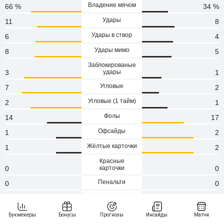
Владение мячом
66 %
34 %
Удары
11
8
Удары в створ
6
4
Удары мимо
8
5
Заблокированые
3
удары
1
Угловые
7
2
Угловые (1 тaйм)
2
1
Фолы
14
17
Офсайды
1
2
Жёлтые карточки
1
2
Красные
0
карточки
0
Пенальти
0
0
Атаки
95
64
Сейвы
1
7