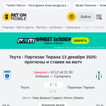
Талия Гибсон — Екатерина Александрова
Иржи Лехечка — Але
Войти
Главная
/
Матч-центр
/
Футбол
/
Албания — Суперлига
/
Теута - Партиза
Теута - Партизан Тирана 13 декабря 2025:
прогнозы и ставки на матч
13.12 сб 21:30
Завершён
•
Албания — Суперлига
1 : 1
Теута
Партизан Тирана
1 : 1
Место:
Нико Дована Стадион, Durres, Albania
Владение мячом
68 %
32 %