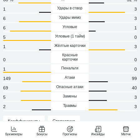
Удары в створ
1
3
Удары мимо
6
3
Угловые
6
1
Угловые (1 тaйм)
5
0
Жёлтые карточки
1
3
Красные
0
карточки
0
Пенальти
1
0
Атаки
149
99
Опасные атаки
69
40
Замены
5
3
Травмы
2
3
Коэффициенты
Статистика
Статистика и результаты Теута - Партизан Тирана