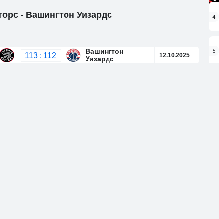
торс - Вашингтон Уизардс
4
Вашингтон
5
113 : 112
12.10.2025
Уизардс
Вашингтон
112 : 104
24.03.2025
Уизардс
6
Торонто
104 : 119
10.03.2025
Рэпторс
Торонто
118 : 117
09.03.2025
7
Рэпторс
Вашингтон
106 : 82
30.01.2025
Уизардс
Вашингтон Уизардс
НБА
025
20.11.2025