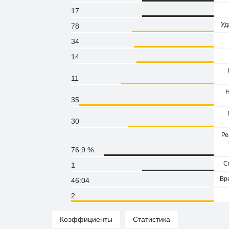
17
Уд
78
34
14
11
35
30
Ре
76.9 %
С
1
Вр
46:04
2
Коэффициенты
Статистика