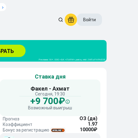
Войти
Ставка дня
Факел - Ахмат
Сегодня, 19:30
+9 700₽
Возможный выигрыш
ОЗ (да)
Прогноз
1.97
Коэффициент
10000₽
Бонус за регистрацию