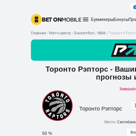
Букмекеры
Бонусы
Про
Главная
/
Матч-центр
/
Баскетбол
/
NBA
/
Торонто Рэпто
Торонто Рэпторс - Вашин
прогнозы и
Завершё
Торонто Рэпторс
Место:
Скотибанк-
Вл
50 %