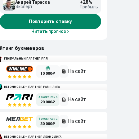
+28%
Андрей Тарасов
Эксперт
Прибыль
Повторить ставку
Читать прогноз >
йтинг букмекеров
ГЕНЕРАЛЬНЫЙ ПАРТНЕР РПЛ
10 000₽
BETONMOBILE — ПАРТНЕР PARI 1 ЛИГА
20 000₽
30 000₽
BETONMOBILE — ПАРТНЕР ЛЕОН 2 ЛИГА