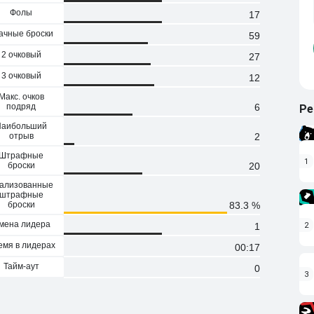
Фолы
17
ачные броски
59
2 очковый
27
3 очковый
12
Макс. очков
подряд
6
Ре
Наибольший
отрыв
2
Штрафные
1
броски
20
ализованные
штрафные
броски
83.3 %
мена лидера
1
2
емя в лидерах
00:17
Тайм-аут
0
3