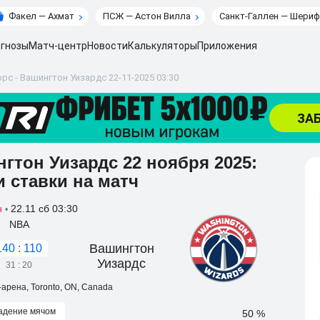
Факел — Ахмат
ПСЖ — Астон Вилла
Санкт-Галлен — Шериф
гнозы
Матч-центр
Новости
Калькуляторы
Приложения
рс - Вашингтон Уизардс 22-11-2025 03:30
гтон Уизардс 22 ноября 2025:
 ставки на матч
22.11 сб 03:30
н
•
NBA
Вашингтон
140 : 110
Уизардс
31 : 20
арена, Toronto, ON, Canada
адение мячом
50 %