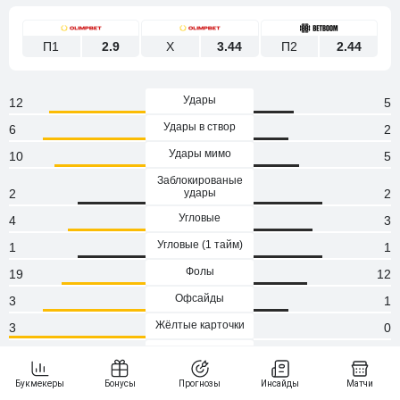
П1
2.9
Х
3.44
П2
2.44
Удары
12
5
Удары в створ
6
2
Удары мимо
10
5
Заблокированые
2
удары
2
Угловые
4
3
Угловые (1 тaйм)
1
1
Фолы
19
12
Офсайды
3
1
Жёлтые карточки
3
0
Красные
0
карточки
0
Пенальти
0
0