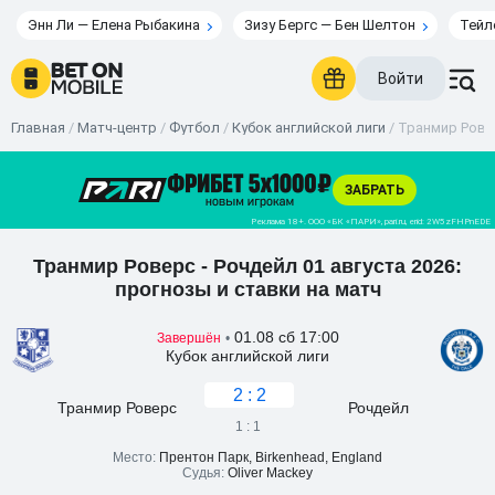
Энн Ли — Елена Рыбакина
Зизу Бергс — Бен Шелтон
Тейл
Войти
Главная
/
Матч-центр
/
Футбол
/
Кубок английской лиги
/
Транмир Ровер
Транмир Роверс - Рочдейл 01 августа 2026:
прогнозы и ставки на матч
01.08 сб 17:00
Завершён
•
Кубок английской лиги
2 : 2
Транмир Роверс
Рочдейл
1 : 1
Место:
Прентон Парк, Birkenhead, England
Судья:
Oliver Mackey