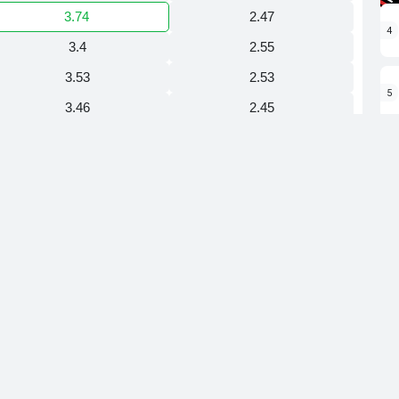
3.74
2.47
4
3.4
2.55
3.53
2.53
5
3.46
2.45
6
7
еть трансляцию
лирует