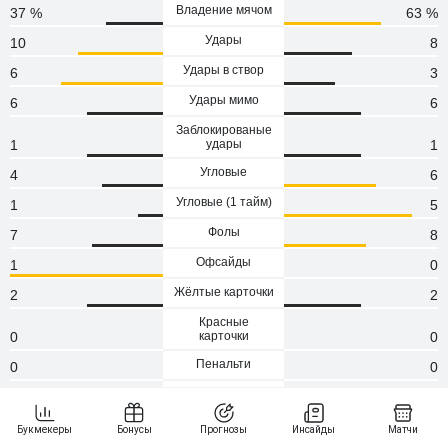
Владение мячом
37 %
63 %
Удары
10
8
Удары в створ
6
3
Удары мимо
6
6
Заблокированые
1
удары
1
Угловые
4
6
Угловые (1 тaйм)
1
5
Фолы
7
8
Офсайды
1
0
Жёлтые карточки
2
2
Красные
0
карточки
0
Пенальти
0
0
Атаки
0
0
Сейвы
2
3