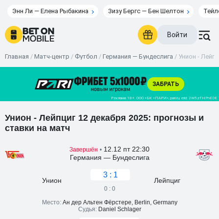
Энн Ли — Елена Рыбакина
Зизу Бергс — Бен Шелтон
Тейл
Войти
Главная
/
Матч-центр
/
Футбол
/
Германия — Бундеслига
/
Унион - Лейпц
Унион - Лейпциг 12 декабря 2025: прогнозы и
ставки на матч
12.12 пт 22:30
Завершён
•
Германия — Бундеслига
3 : 1
Унион
Лейпциг
0 : 0
Место:
Ан дер Альтен Фёрстере, Berlin, Germany
Судья:
Daniel Schlager