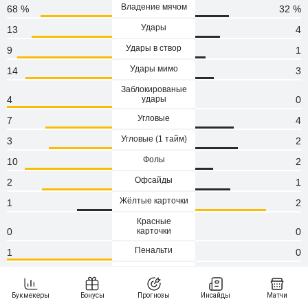
Владение мячом
68 %
32 %
Удары
13
4
Удары в створ
9
1
Удары мимо
14
3
Заблокированые
4
удары
0
Угловые
7
4
Угловые (1 тaйм)
3
2
Фолы
10
2
Офсайды
2
1
Жёлтые карточки
1
2
Красные
0
карточки
0
Пенальти
1
0
Атаки
128
61
Сейвы
0
8