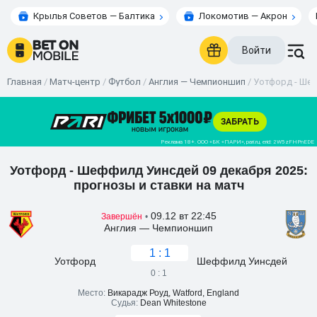
Крылья Советов — Балтика
Локомотив — Акрон
Войти
Главная
/
Матч-центр
/
Футбол
/
Англия — Чемпионшип
/
Уотфорд - Шеф
Уотфорд - Шеффилд Уинсдей 09 декабря 2025:
прогнозы и ставки на матч
09.12 вт 22:45
Завершён
•
Англия — Чемпионшип
1 : 1
Уотфорд
Шеффилд Уинсдей
0 : 1
Место:
Викарадж Роуд, Watford, England
Судья:
Dean Whitestone