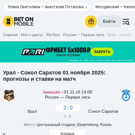
Элина Свитолина — Анастасия Потапова
Молдавский — Каппе
Войти
Главная
/
Матч-центр
/
Футбол
/
Россия — Первая лига
/
Урал - Сокол С
Урал - Сокол Саратов 01 ноября 2025:
прогнозы и ставки на матч
01.11 сб 14:00
Завершён
•
Россия — Первая лига
2 : 0
Урал
Сокол Саратов
1 : 0
Место:
Центральный стадион, Ekaterinburg, Russia
Угловые
5
1