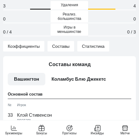
Удаления
3
4
Реализ.
0
большинства
0
Игры в
0 / 4
меньшинстве
0 / 3
Коэффициенты
Составы
Статистика
Составы команд
Вашингтон
Коламбус Блю Джекетс
Основной состав
№
Игрок
33
Клэй Стивенсон
вратарь
48
Логан Томпсон
вратарь