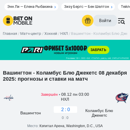
Энн Ли — Елена Рыбакина
Зизу Бергс — Бен Шелтон
Тейл
Войти
Главная
/
Матч-центр
/
Хоккей
/
НХЛ
/
Вашингтон - Коламбус Блю Джеке
Вашингтон - Коламбус Блю Джекетс 08 декабря
2025: прогнозы и ставки на матч
08.12 пн 03:00
Завершён
•
НХЛ
2 : 0
Коламбус Блю
Вашингтон
Джекетс
0 : 0
Место:
Кэпитал Арена, Washington, D.C., USA