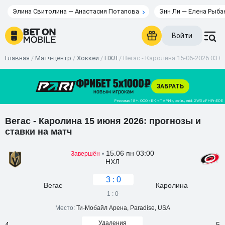
Элина Свитолина — Анастасия Потапова
Энн Ли — Елена Рыба
Войти
Главная
/
Матч-центр
/
Хоккей
/
НХЛ
/
Вегас - Каролина 15-06-2026 03:0
Вегас - Каролина 15 июня 2026: прогнозы и
ставки на матч
15.06 пн 03:00
Завершён
•
НХЛ
3 : 0
Вегас
Каролина
1 : 0
Место:
Ти-Мобайл Арена, Paradise, USA
Удаления
4
5