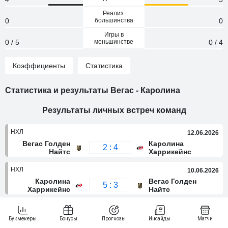
Реализ.
0
большинства
0
Игры в
0 / 5
меньшинстве
0 / 4
Коэффициенты
Статистика
Статистика и результаты Вегас - Каролина
Результаты личных встреч команд
НХЛ
12.06.2026
Вегас Голден
Каролина
2 : 4
Найтс
Харрикейнс
НХЛ
10.06.2026
Каролина
Вегас Голден
5 : 3
Харрикейнс
Найтс
НХЛ
07.06.2026
Каролина
Вегас Голден
4 : 5
Харрикейнс
Найтс