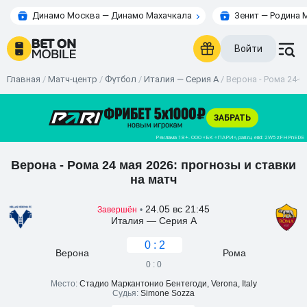
Динамо Москва — Динамо Махачкала
Зенит — Родина 
Войти
Главная
/
Матч-центр
/
Футбол
/
Италия — Серия А
/
Верона - Рома 24-0
Верона - Рома 24 мая 2026: прогнозы и ставки
на матч
24.05 вс 21:45
Завершён
•
Италия — Серия А
0 : 2
Верона
Рома
0 : 0
Место:
Стадио Маркантонио Бентегоди, Verona, Italy
Судья:
Simone Sozza