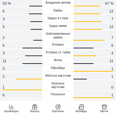
Владение мячом
33 %
67 %
Удары
6
12
Удары в створ
3
7
Удары мимо
5
12
Заблокированые
2
удары
7
Угловые
6
6
Угловые (1 тaйм)
3
4
Фолы
11
11
Офсайды
0
1
Жёлтые карточки
2
1
Красные
1
карточки
0
Пенальти
0
1
Атаки
72
117
Сейвы
4
3