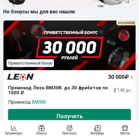
Но бонусы мы для вас нашли
Приветственный бонус
30 000₽
Промокод Леон BM30K: до 30 фрибетов по 
148 дн
1000 ₽
BM30K
Получить