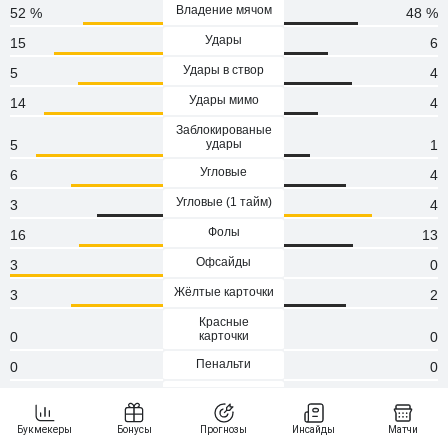
Владение мячом
52 %
48 %
Удары
15
6
Удары в створ
5
4
Удары мимо
14
4
Заблокированые
5
удары
1
Угловые
6
4
Угловые (1 тaйм)
3
4
Фолы
16
13
Офсайды
3
0
Жёлтые карточки
3
2
Красные
0
карточки
0
Пенальти
0
0
Атаки
97
85
Сейвы
1
4