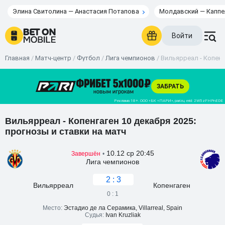
Элина Свитолина — Анастасия Потапова
Молдавский — Каппе
Войти
Главная
/
Матч-центр
/
Футбол
/
Лига чемпионов
/
Вильярреал - Копенга
Вильярреал - Копенгаген 10 декабря 2025:
прогнозы и ставки на матч
10.12 ср 20:45
Завершён
•
Лига чемпионов
2 : 3
Вильярреал
Копенгаген
0 : 1
Место:
Эстадио де ла Серамика, Villarreal, Spain
Судья:
Ivan Kruzliak