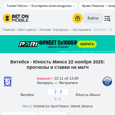
Талия Гибсон — Екатерина Александрова
Иржи Лехечка — Але
Войти
Главная
/
Матч-центр
/
Хоккей
/
Беларусь — Экстралига
/
Витебск - Юно
Витебск - Юность Минск 22 ноября 2025:
прогнозы и ставки на матч
22.11 сб 13:00
Завершён
•
Беларусь — Экстралига
2 : 3
Витебск
Юность Минск
0 : 2
Место:
Viciebsk Ice Sport Palace, Vitebsk, Belarus