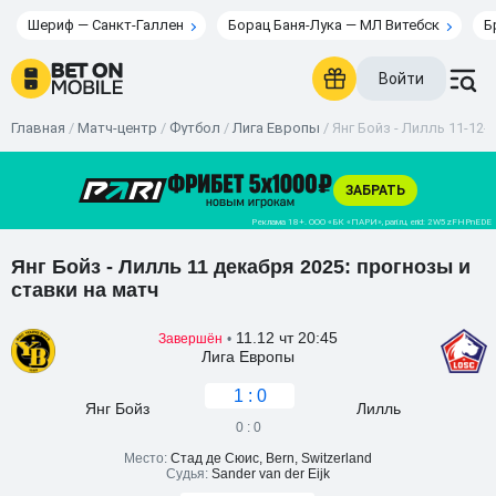
Шериф — Санкт-Галлен
Борац Баня-Лука — МЛ Витебск
Б
Войти
Главная
/
Матч-центр
/
Футбол
/
Лига Европы
/
Янг Бойз - Лилль 11-12-2
Янг Бойз - Лилль 11 декабря 2025: прогнозы и
ставки на матч
11.12 чт 20:45
Завершён
•
Лига Европы
1 : 0
Янг Бойз
Лилль
0 : 0
Место:
Стад де Сюис, Bern, Switzerland
Судья:
Sander van der Eijk