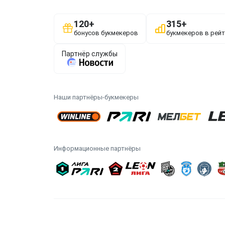
Наши партнёры-букмекеры
Информационные партнёры