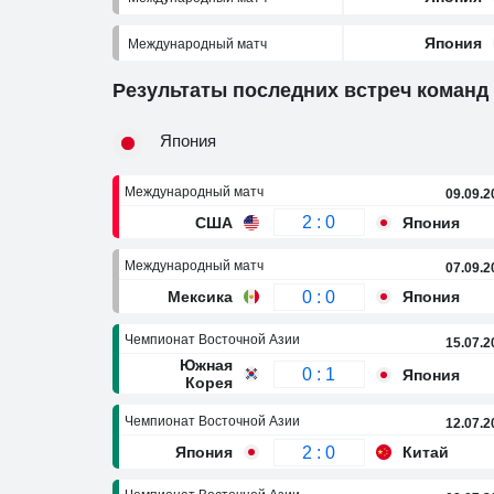
Япония
Международный матч
Результаты последних встреч команд
Япония
Международный матч
09.09.2
2 : 0
США
Япония
Международный матч
07.09.2
0 : 0
Мексика
Япония
Чемпионат Восточной Азии
15.07.2
Южная
0 : 1
Япония
Корея
Чемпионат Восточной Азии
12.07.2
2 : 0
Япония
Китай