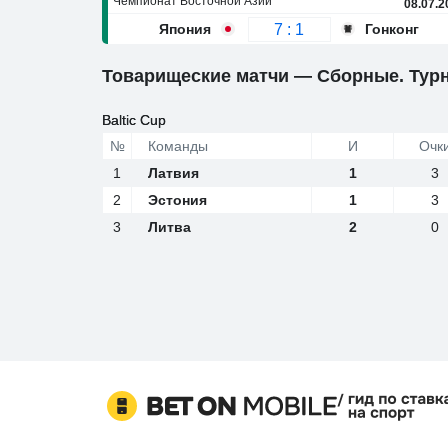
Чемпионат Восточной Азии
08.07.2
7 : 1
Япония
Гонконг
Товарищеские матчи — Сборные. Тур
Baltic Cup
Baltic Cup
№
№
Команды
Команды
И
Очк
1
1
Латвия
Латвия
1
3
2
2
Эстония
Эстония
1
3
3
3
Литва
Литва
2
0