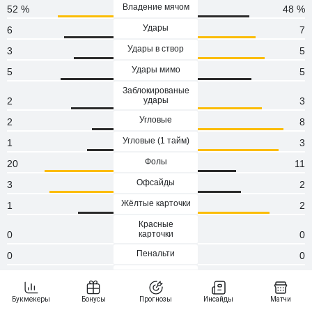
Владение мячом
52 %
48 %
Удары
6
7
Удары в створ
3
5
Удары мимо
5
5
Заблокированые
2
удары
3
Угловые
2
8
Угловые (1 тaйм)
1
3
Фолы
20
11
Офсайды
3
2
Жёлтые карточки
1
2
Красные
0
карточки
0
Пенальти
0
0
Атаки
78
92
Сейвы
4
2