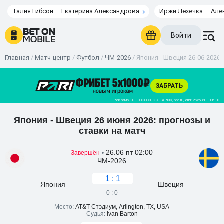
Талия Гибсон — Екатерина Александрова
Иржи Лехечка — Але
Войти
Главная
/
Матч-центр
/
Футбол
/
ЧМ-2026
/
Япония - Швеция 26-06-2026 
Япония - Швеция 26 июня 2026: прогнозы и
ставки на матч
26.06 пт 02:00
Завершён
•
ЧМ-2026
1 : 1
Япония
Швеция
0 : 0
Место:
AT&T Стэдиум, Arlington, TX, USA
Судья:
Ivan Barton